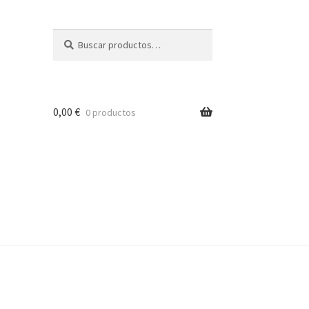
Buscar
Buscar
por:
0,00
€
0 productos