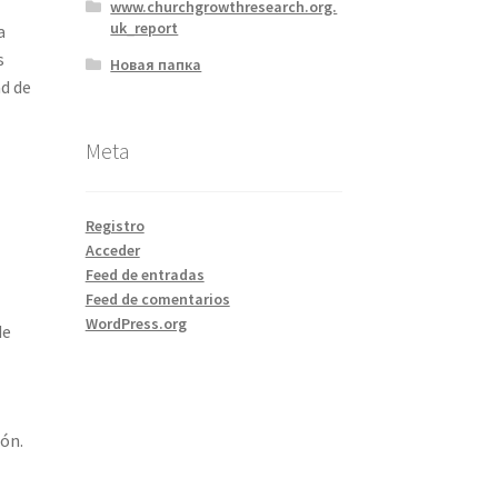
www.churchgrowthresearch.org.
uk_report
a
s
Новая папка
ad de
Meta
Registro
Acceder
Feed de entradas
Feed de comentarios
WordPress.org
de
ión.