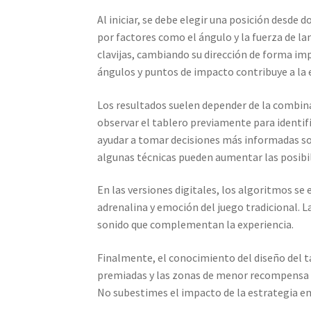
Al iniciar, se debe elegir una posición desde 
por factores como el ángulo y la fuerza de l
clavijas, cambiando su dirección de forma imp
ángulos y puntos de impacto contribuye a la 
Los resultados suelen depender de la combinac
observar el tablero previamente para identif
ayudar a tomar decisiones más informadas so
algunas técnicas pueden aumentar las posibi
En las versiones digitales, los algoritmos s
adrenalina y emoción del juego tradicional. L
sonido que complementan la experiencia.
Finalmente, el conocimiento del diseño del tab
premiadas y las zonas de menor recompensa pe
No subestimes el impacto de la estrategia en