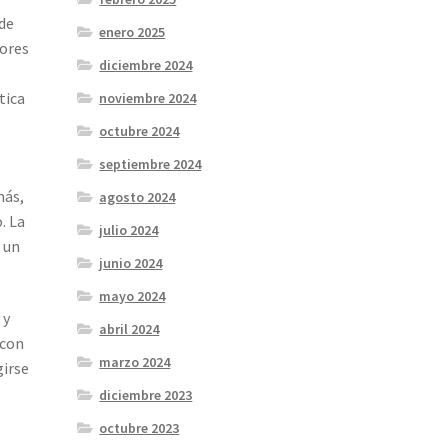
nde
enero 2025
tores
diciembre 2024
tica
noviembre 2024
octubre 2024
septiembre 2024
más,
agosto 2024
. La
julio 2024
o un
junio 2024
mayo 2024
 y
abril 2024
 con
marzo 2024
girse
diciembre 2023
octubre 2023