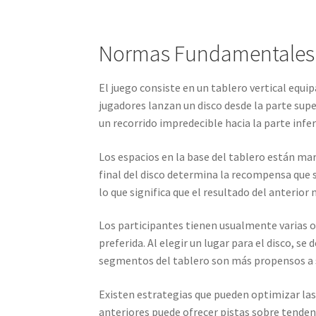
Normas Fundamentales 
El juego consiste en un tablero vertical equip
jugadores lanzan un disco desde la parte super
un recorrido impredecible hacia la parte infer
Los espacios en la base del tablero están mar
final del disco determina la recompensa que 
lo que significa que el resultado del anterior 
Los participantes tienen usualmente varias o
preferida. Al elegir un lugar para el disco, s
segmentos del tablero son más propensos a ser
Existen estrategias que pueden optimizar las 
anteriores puede ofrecer pistas sobre tenden