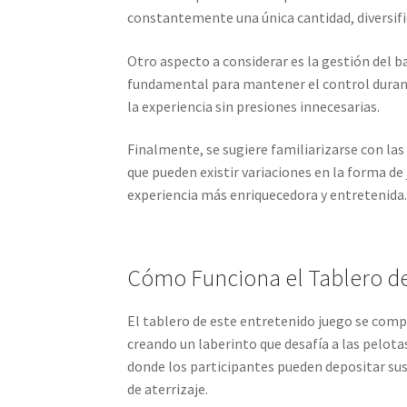
constantemente una única cantidad, diversifi
Otro aspecto a considerar es la gestión del b
fundamental para mantener el control durante
la experiencia sin presiones innecesarias.
Finalmente, se sugiere familiarizarse con las
que pueden existir variaciones en la forma d
experiencia más enriquecedora y entretenida
Cómo Funciona el Tablero d
El tablero de este entretenido juego se compo
creando un laberinto que desafía a las pelotas 
donde los participantes pueden depositar sus
de aterrizaje.