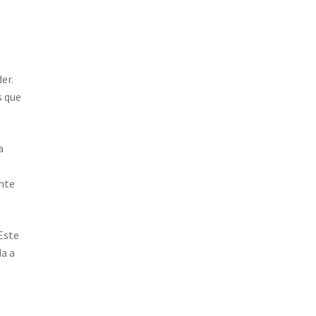
er.
s que
a
ante
Este
da a