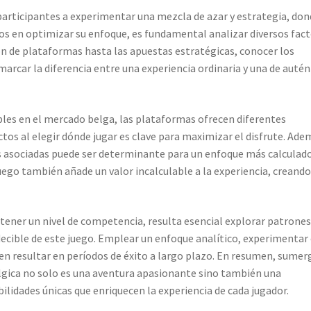
participantes a experimentar una mezcla de azar y estrategia, do
dos en optimizar su enfoque, es fundamental analizar diversos fac
ión de plataformas hasta las apuestas estratégicas, conocer los
marcar la diferencia entre una experiencia ordinaria y una de autén
les en el mercado belga, las plataformas ofrecen diferentes
tos al elegir dónde jugar es clave para maximizar el disfrute. Ade
des asociadas puede ser determinante para un enfoque más calculado
 juego también añade un valor incalculable a la experiencia, creand
tener un nivel de competencia, resulta esencial explorar patrones
decible de este juego. Emplear un enfoque analítico, experimentar
den resultar en períodos de éxito a largo plazo. En resumen, sumer
gica no solo es una aventura apasionante sino también una
lidades únicas que enriquecen la experiencia de cada jugador.