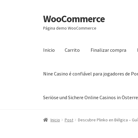
WooCommerce
Ir
Ir
a
al
Página demo WooCommerce
la
contenido
navegación
Inicio
Carrito
Finalizar compra
Nine Casino é confiável para jogadores de Po
Seriöse und Sichere Online Casinos in Österr
Inicio
Carrito
Finalizar compra
Mi cuenta
Inicio
Post
Descubre Plinko en Bélgica – Gu
Nine Casino é confiável para jogadores de Po