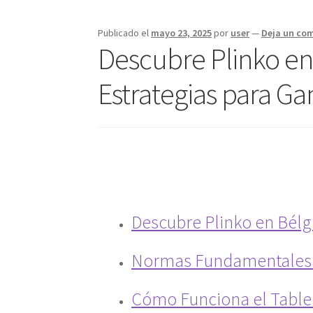
Seriöse und Sichere Online Casinos in Österr
Publicado el
mayo 23, 2025
por
user
—
Deja un co
Descubre Plinko en
Estrategias para G
Descubre Plinko en Bélg
Normas Fundamentales 
Cómo Funciona el Table