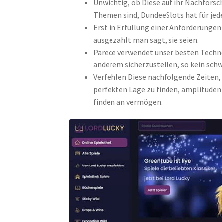
Unwichtig, ob Diese auf ihr Nachfors
Themen sind, DundeeSlots hat für jede
Erst in Erfüllung einer Anforderunge
ausgezahlt man sagt, sie seien.
Parece verwendet unser besten Techno
anderem sicherzustellen, so kein sch
Verfehlen Diese nachfolgende Zeiten,
perfekten Lage zu finden, amplitude
finden an vermögen.