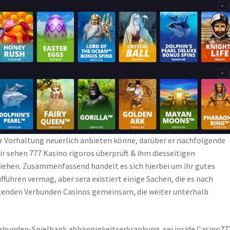
er Vorhaltung neuerlich anbieten könne, darüber er nachfolgende
ir sehen 777 Kasino rigoros überprüft & ihm diesseitigen
liehen. Zusammenfassend handelt es sich hierbei um ihr gutes
führen vermag, aber sera existiert einige Sachen, die es nach
olgenden Verbunden Casinos gemeinsam, die weiter unterhalb
erbunden-Spielbank abhängigkeitserkrankung, sei inside Casino77