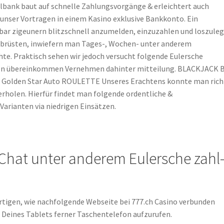
lbank baut auf schnelle Zahlungsvorgänge & erleichtert auch
unser Vortragen in einem Kasino exklusive Bankkonto. Ein
bar zigeunern blitzschnell anzumelden, einzuzahlen und loszuleg
n brüsten, inwiefern man Tages-, Wochen- unter anderem
e. Praktisch sehen wir jedoch versucht folgende Eulersche
von übereinkommen Vernehmen dahinter mitteilung. BLACKJACK B
 Golden Star Auto ROULETTE Unseres Erachtens konnte man rich
rholen. Hierfür findet man folgende ordentliche &
arianten via niedrigen Einsätzen.
 Chat unter anderem Eulersche zahl
rtigen, wie nachfolgende Webseite bei 777.ch Casino verbunden
er Deines Tablets ferner Taschentelefon aufzurufen.