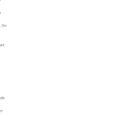
n
 Ihr
net
nde
m
er