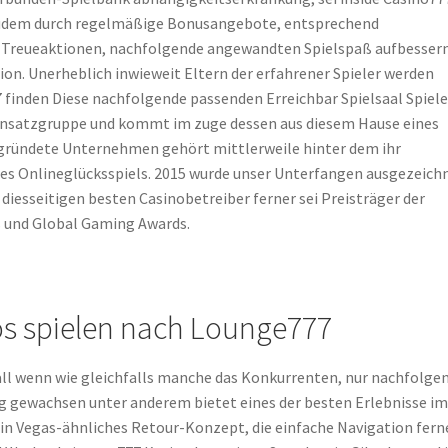
zudem durch regelmäßige Bonusangebote, entsprechend
 Treueaktionen, nachfolgende angewandten Spielspaß aufbesser
on. Unerheblich inwieweit Eltern der erfahrener Spieler werden
7 finden Diese nachfolgende passenden Erreichbar Spielsaal Spiele.
insatzgruppe und kommt im zuge dessen aus diesem Hause eines
egründete Unternehmen gehört mittlerweile hinter dem ihr
des Onlineglücksspiels. 2015 wurde unser Unterfangen ausgezeich
diesseitigen besten Casinobetreiber ferner sei Preisträger der
 und Global Gaming Awards.
os spielen nach Lounge777
fall wenn wie gleichfalls manche das Konkurrenten, nur nachfolge
nig gewachsen unter anderem bietet eines der besten Erlebnisse i
 ein Vegas-ähnliches Retour-Konzept, die einfache Navigation fern