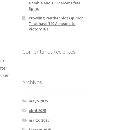
Gamble and 100 percent free
Spins
Prowling Panther Slot Opinion
That have 720 A means to
Victory IGT
Comentarios recientes
h
ner
nter
ocker
Archivos
mayo 2025
abril 2025
marzo 2025
febrero 2025