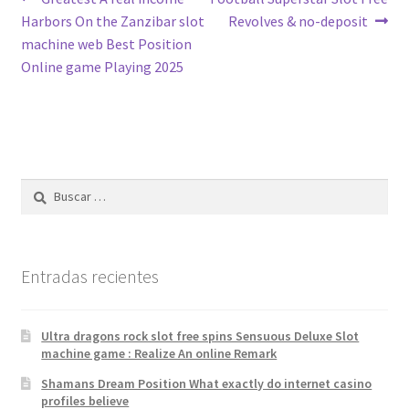
Navegación
Harbors On the Zanzibar slot
Revolves & no-deposit
de
machine web Best Position
entradas
Online game Playing 2025
Buscar:
Entradas recientes
Ultra dragons rock slot free spins Sensuous Deluxe Slot
machine game : Realize An online Remark
Shamans Dream Position What exactly do internet casino
profiles believe