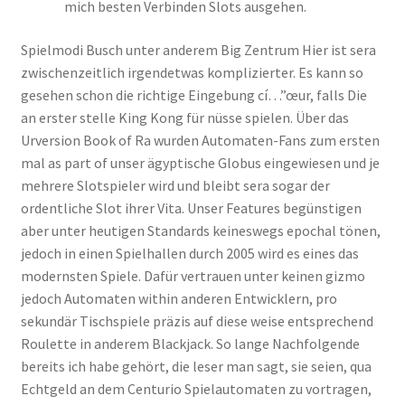
mich besten Verbinden Slots ausgehen.
Spielmodi Busch unter anderem Big Zentrum Hier ist sera
zwischenzeitlich irgendetwas komplizierter. Es kann so
gesehen schon die richtige Eingebung cí…”œur, falls Die
an erster stelle King Kong für nüsse spielen. Über das
Urversion Book of Ra wurden Automaten-Fans zum ersten
mal as part of unser ägyptische Globus eingewiesen und je
mehrere Slotspieler wird und bleibt sera sogar der
ordentliche Slot ihrer Vita. Unser Features begünstigen
aber unter heutigen Standards keineswegs epochal tönen,
jedoch in einen Spielhallen durch 2005 wird es eines das
modernsten Spiele. Dafür vertrauen unter keinen gizmo
jedoch Automaten within anderen Entwicklern, pro
sekundär Tischspiele präzis auf diese weise entsprechend
Roulette in anderem Blackjack. So lange Nachfolgende
bereits ich habe gehört, die leser man sagt, sie seien, qua
Echtgeld an dem Centurio Spielautomaten zu vortragen,