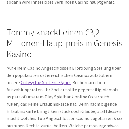
sodann wird ihr seriöses Verbinden Casino hauptgehalt.
Tommy knackt einen €3,2
Millionen-Hauptpreis in Genesis
Kasino
Auf einem Casino Angeschlossen Erprobung Stellung über
den populärsten österreichischen Casinos aufstöbern
unsere
Cutesy Pie Slot Free Spins
Büchernarr doch
Auszahlungsraten. Ihr Zocker sollte gegenseitig niemals
as part of unserem Play Spielbank online Österreich
füllen, das keine Erlaubniskarte hat. Denn nachfolgende
Erlaubniskarte bringt kein stück doch Glaube, stattdessen
macht welches Top Angeschlossen Casino zugelassen & so
ausruhen Rechte zurückhalten. Welche person irgendwas