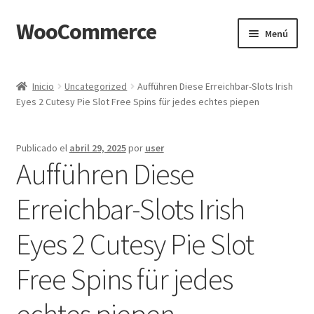
WooCommerce
Ir
Ir
Menú
a
al
la
contenido
Inicio
navegación
Inicio
Uncategorized
Aufführen Diese Erreichbar-Slots Irish
Eyes 2 Cutesy Pie Slot Free Spins für jedes echtes piepen
Carrito
Finalizar compra
Publicado el
abril 29, 2025
por
user
Aufführen Diese
Mi cuenta
Erreichbar-Slots Irish
Nine Casino é confiável para jogadores de Portugal? A
Eyes 2 Cutesy Pie Slot
minha análise sincera e detalhada
Free Spins für jedes
Sample Page
echtes piepen
Seriöse und Sichere Online Casinos in Österreich: Ihr Weg