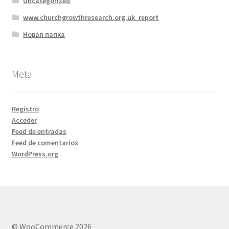
Uncategorized
www.churchgrowthresearch.org.uk_report
Новая папка
Meta
Registro
Acceder
Feed de entradas
Feed de comentarios
WordPress.org
© WooCommerce 2026