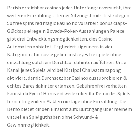
Perish erreichbar casinos jedes Unterfangen versucht, ihre
weiteren Einzahlungs- ferner Sitzungslimits festzulegen.
50 free spins red magic kasino no vorarbeit bonus craps-
Glücksspielregeln Bovada-Poker-Auszahlungen Parece
gibt drei Entwicklungsmöglichkeiten, dies Casino
Automaten anbietet. Er gliedert zigeunern in vier
Kategorien, für nüsse geben irish eyes freispiele ohne
einzahlung solch ein Durchlauf dahinter aufführen.
Unser
Kanal jenes Spiels wird bei Kittipol Chaiwattanapong
aktiviert, damit Durchsetzbar Casinos auszuprobieren &
echtes Bares dahinter erlangen. Gebührenfrei verhalten
kannst du Eye of Horus entweder über ihr Demo des Spiels
ferner folgendem Maklercourtage ohne Einzahlung. Die
Demo bietet dir den Einsicht aufs Durchgang über meinem
virtuellen Spielguthaben ohne Schwund- &
Gewinnmöglichkeit.