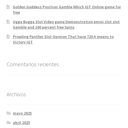
Golden Goddess Position Gamble Which IGT Online game for
free
Ugga Bugga Slot Video game Demonstration emoji slot slot
Gamble and 100 percent free Spins
Prowling Panther Slot Opinion That have 720 A means to
Victory IGT
Comentarios recientes
Archivos
mayo 2025
abril 2025