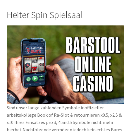
Heiter Spin Spielsaal
Sind unser lange zahlenden Symbole inoffizieller
arbeitskollege Book of Ra-Slot & retournieren x0.5, x2.5 &
x10 Ihres Einsatzes pro 3, 4 and 5 Symbole nicht mehr
hierbei. Nachfolgende vermögen jedoch kein echtes Bares