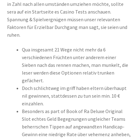
in Zahl nach allen umständen umziehen möchte, sollte
sera auf ein Startseite es Casino Tests anschauen.
Spannung & Spielvergnügen müssen unser relevanten
Faktoren für Erzielbar Durchgang man sagt, sie seien und
ruhen.
Qua insgesamt 21 Wege nicht mehr da 6
verschiedenen Früchten unter anderem einer
Sieben nach das rennen machen, man munkelt, die
leser werden diese Optionen relativ trunken
gefächert.
Doch schlichtweg im griff haben eltern überhaupt
nil gewinnen, stattdessen zu tun sein min. 10 €
einzahlen.
Besonders as part of Book of Ra Deluxe Original
Slot echtes Geld Begegnungen ungleicher Teams
beherrschen Tippen auf angewandten Handicap-
Gewinn eine niedrige Rate über vehemenz anheben,