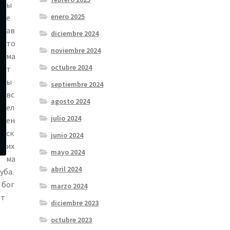
ы
enero 2025
е
ав
diciembre 2024
то
noviembre 2024
ма
octubre 2024
т
ы
septiembre 2024
вс
agosto 2024
ел
julio 2024
ен
ск
junio 2024
их
mayo 2024
ма
abril 2024
уба.
 бог
marzo 2024
ет
diciembre 2023
octubre 2023