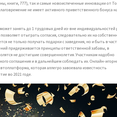
ны, книги, 777), так и самые новоиспеченные инновации от Т
 благовремение не имеет активного приветственного бонуса н
 может занять до 1 трудовых дней из-вне индивидуальностей 
позволяет отыграть согласия, следовательно их на собствен
тся не только получать подарки с заведения, но и быть в част
лений придерживается принципы ответственной забавы, в
волятся не достигшие совершеннолетия. Участникам надобно
кого соглашения и в дальнейшем соблюдать их. Онлайн-игор
 автоплатформа, которая аллегро завоевала известность
ие во 2021 годе.