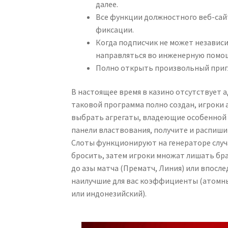
далее.
Все функции должностного веб-сайт
фиксации.
Когда подписчик не может независи
направляться во инженерную помощ
Полно открыть произвольный пригл
В настоящее время в казино отсутствует а
таковой программа полно создан, игроки 
выбрать агрегаты, владеющие особенной 
панели властвования, получите и распиш
Слоты функционируют на генераторе случа
бросить, затем игроки множат лишать бр
до азы матча (Прематч, Линия) или впослед
наилучшие для вас коэффициенты (атомны
или индонезийский).