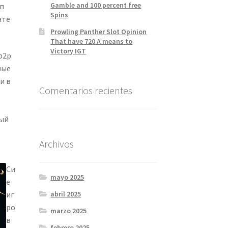
Gamble and 100 percent free
оп
Spins
ате
Prowling Panther Slot Opinion
That have 720 A means to
Victory IGT
p2p
ные
и в
Comentarios recientes
ный
Archivos
Си
mayo 2025
е
иг
abril 2025
ро
marzo 2025
в
febrero 2025