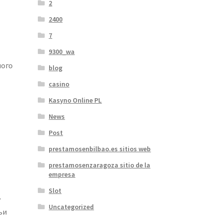
2
2400
7
9300_wa
ного
blog
casino
Kasyno Online PL
News
Post
prestamosenbilbao.es sitios web
prestamosenzaragoza sitio de la
empresa
Slot
у
Uncategorized
ьи