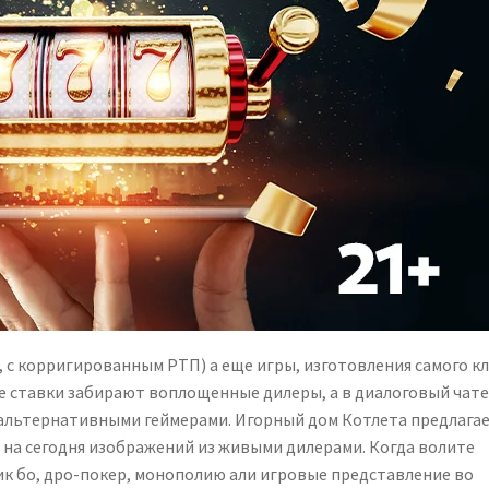
 с корригированным РТП) а еще игры, изготовления самого кл
е ставки забирают воплощенные дилеры, а в диалоговый чате
 с альтернативными геймерами. Игорный дом Котлета предлага
а сегодня изображений из живыми дилерами. Когда волите
сик бо, дро-покер, монополию али игровые представление во