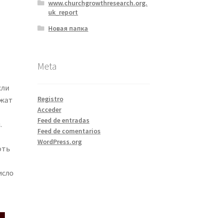
www.churchgrowthresearch.org.
uk_report
Новая папка
Meta
сли
Registro
ожат
Acceder
Feed de entradas
.
Feed de comentarios
WordPress.org
оть
исло