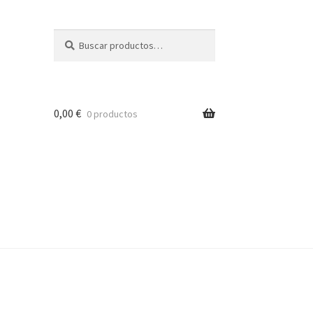
Buscar
Buscar
por:
0,00
€
0 productos