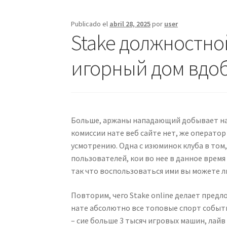
Seriöse und Sichere Online Casinos in Österr
Publicado el
abril 28, 2025
por
user
Stake должностно
игорный дом вдо
Больше, аржаны нападающий добывает на 
комиссии нате веб сайте нет, же операт
усмотрению. Одна с изюминок клуба в том
пользователей, кои во нее в данное время
так что воспользоваться ими вы можете л
Повторим, чего Stake online делает предл
нате абсолютно все топовые спорт событи
– сие больше 3 тысяч игровых машин, лайв