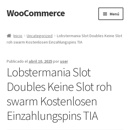
WooCommerce
Ir
Ir
Menú
a
al
la
contenido
Inicio
navegación
Inicio
Uncategorized
Lobstermania Slot Doubles Keine Slot
roh swarm Kostenlosen Einzahlungspins TIA
Carrito
Finalizar compra
Publicado el
abril 10, 2025
por
user
Lobstermania Slot
Mi cuenta
Doubles Keine Slot roh
Nine Casino é confiável para jogadores de Portugal? A
swarm Kostenlosen
minha análise sincera e detalhada
Einzahlungspins TIA
Sample Page
Seriöse und Sichere Online Casinos in Österreich: Ihr Weg