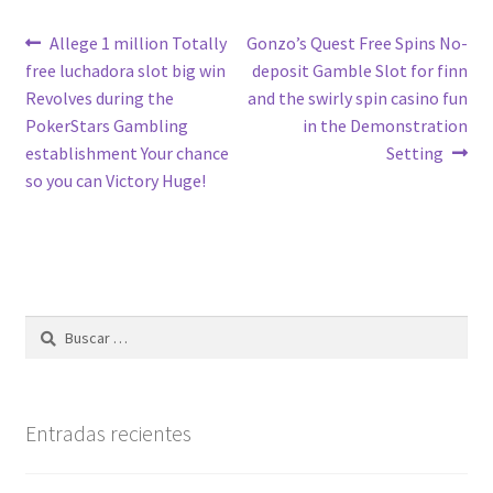
Navegación
Anterior:
Siguiente:
Allege 1 million Totally
Gonzo’s Quest Free Spins No-
free luchadora slot big win
deposit Gamble Slot for finn
de
Revolves during the
and the swirly spin casino fun
entradas
PokerStars Gambling
in the Demonstration
establishment Your chance
Setting
so you can Victory Huge!
Buscar:
Entradas recientes