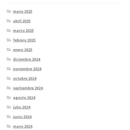
mayo 2025
abril 2025
marzo 2025
febrero 2025
enero 2025
diciembre 2024
noviembre 2024
octubre 2024
septiembre 2024
agosto 2024
julio 2024
junio 2024
mayo 2024