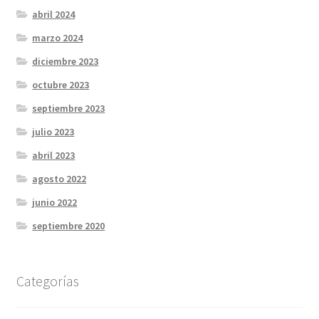
abril 2024
marzo 2024
diciembre 2023
octubre 2023
septiembre 2023
julio 2023
abril 2023
agosto 2022
junio 2022
septiembre 2020
Categorías