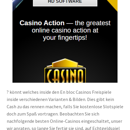
? könnt welches inside den En bloc Casinos Freispiele
inside verschiedenen Varianten & Bilden. Dies gibt kein
Cash zu das rennen machen, falls Sie kostenlose Slotspiele
doch zum Spaß vortragen. Beobachten Sie sich
nachfolgende besten Online-Casinos eingeschaltet, unser
wir anraten, so lange Sie fertig sie sind, auf Echtgeldspiel