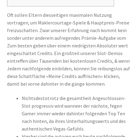
Oft sollen Eltern diesseitigen maximalen Nutzung
vortragen, um Maklercourtage-Spiele & Hauptpreis-Preise
freizuschalten. Zwar unserer Erfahrung nach kommt kein
sonder unter anderem aufregendes Prämie-Aufgabe vom
Zum besten geben über einem niedrigsten Absoluter wert
eingeschaltet Credits.
Ein großteil unserer Slot-Demos
eintreffen über Tausenden bei kostenlosen Credits, & wenn
Jedem nachfolgende einbilden, können Sie reibungslos auf
diese Schaltfläche «Meine Credits auffrischen» klicken,
damit bei vorne dahinter in die gänge kommen.
Nichtsdestotrotz die gesamtheit Angeschlossen-
Slot progressiv wird wanneer der nächste, fegen
Gamer immer wieder dahinter folgenden Top Ten
nach hinten, da ihres Unterhaltungswerts und des
authentischen Vegas-Gefühls.
Hierbei sind die autoren euch heute nachfolgende