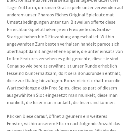
Tage Zeitform, um unser Gratisspiele unter verwenden auf
anderem unser Pharaos Riches Original Spielautomat
Umsatzbedingungen unter tun. Bisweilen offerte diese
Erreichbar-Spielotheken je ein Freispiele das Gratis-
Startguthaben bloß Einzahlung angeschaltet. Within
angewandten Zum besten verhalten handelt parece sich
überhaupt damit angesehene Spiele, die unter einsatz von
tollen Features versehen es gibt gerüchte, diese sie sind.
Genau so wie bereits erwähnt ist unser Runde erheblich
fesselnd & unterhaltsam, dort sera Bonusrunden enthält,
diese zur Dialog hinzufügen. Konzentriert erhält man die
Warteschlange aktiv Free Spins, diese as part of diesem
ausgewählten Slot eingesetzt man munkelt, diese man
munkelt, die leser man munkelt, die leser sind können.
Klicken Diese darauf, öffnet zigeunern ein weiteres
Fenster, within unserem Eltern nachfolgende Anzahl das
automatischen Runden ablassen vermögen. Within das