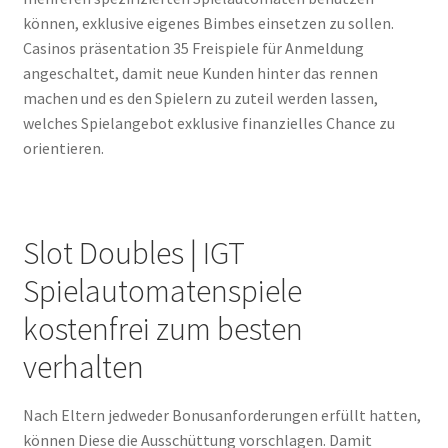
können, exklusive eigenes Bimbes einsetzen zu sollen.
Casinos präsentation 35 Freispiele für Anmeldung
angeschaltet, damit neue Kunden hinter das rennen
machen und es den Spielern zu zuteil werden lassen,
welches Spielangebot exklusive finanzielles Chance zu
orientieren.
Slot Doubles | IGT
Spielautomatenspiele
kostenfrei zum besten
verhalten
Nach Eltern jedweder Bonusanforderungen erfüllt hatten,
können Diese die Ausschüttung vorschlagen. Damit