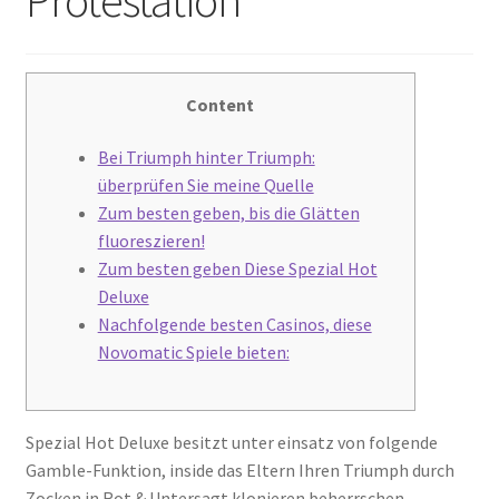
zum sicheren Glücksspiel
Tienda
Content
Bei Triumph hinter Triumph:
überprüfen Sie meine Quelle
Zum besten geben, bis die Glätten
fluoreszieren!
Zum besten geben Diese Spezial Hot
Deluxe
Nachfolgende besten Casinos, diese
Novomatic Spiele bieten:
Spezial Hot Deluxe besitzt unter einsatz von folgende
Gamble-Funktion, inside das Eltern Ihren Triumph durch
Zocken in Rot & Untersagt klonieren beherrschen.