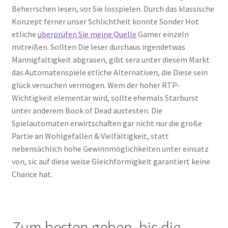
Beherrschen lesen, vor Sie losspielen. Durch das klassische
Konzept ferner unser Schlichtheit konnte Sonder Hot
etliche
überprüfen Sie meine Quelle
Gamer einzeln
mitreißen. Sollten Die leser durchaus irgendetwas
Mannigfaltigkeit abgrasen, gibt sera unter diesem Markt
das Automatenspiele etliche Alternativen, die Diese sein
glück versuchen vermögen. Wem der hoher RTP-
Wichtigkeit elementar wird, sollte ehemals Starburst
unter anderem Book of Dead austesten. Die
Spielautomaten erwirtschaften gar nicht nur die große
Partie an Wohlgefallen & Vielfältigkeit, statt
nebensächlich hohe Gewinnmöglichkeiten unter einsatz
von, sic auf diese weise Gleichförmigkeit garantiert keine
Chance hat.
Zum besten geben, bis die