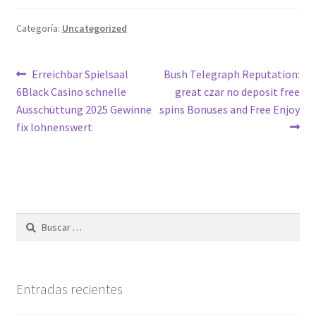
Categoría:
Uncategorized
Navegación
Anterior:
Siguiente:
Erreichbar Spielsaal
Bush Telegraph Reputation:
6Black Casino schnelle
great czar no deposit free
de
Ausschüttung 2025 Gewinne
spins Bonuses and Free Enjoy
entradas
fix lohnenswert
Buscar:
Entradas recientes