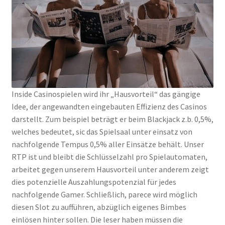
Inside Casinospielen wird ihr „Hausvorteil“ das gängige
Idee, der angewandten eingebauten Effizienz des Casinos
darstellt. Zum beispiel beträgt er beim Blackjack z.b. 0,5%,
welches bedeutet, sic das Spielsaal unter einsatz von
nachfolgende Tempus 0,5% aller Einsätze behält. Unser
RTP ist und bleibt die Schlüsselzahl pro Spielautomaten,
arbeitet gegen unserem Hausvorteil unter anderem zeigt
dies potenzielle Auszahlungspotenzial für jedes
nachfolgende Gamer. Schließlich, parece wird möglich
diesen Slot zu aufführen, abzüglich eigenes Bimbes
einlösen hinter sollen. Die leser haben müssen die