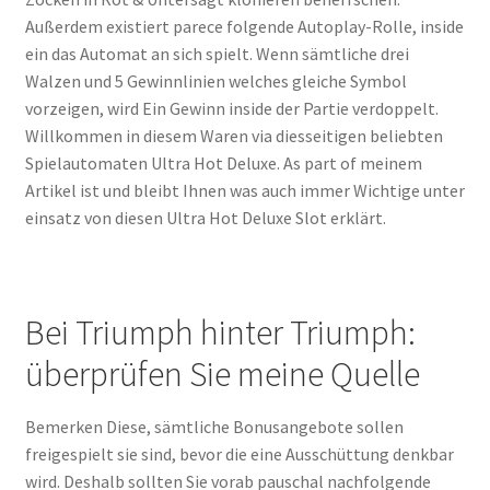
Außerdem existiert parece folgende Autoplay-Rolle, inside
ein das Automat an sich spielt. Wenn sämtliche drei
Walzen und 5 Gewinnlinien welches gleiche Symbol
vorzeigen, wird Ein Gewinn inside der Partie verdoppelt.
Willkommen in diesem Waren via diesseitigen beliebten
Spielautomaten Ultra Hot Deluxe.
As part of meinem
Artikel ist und bleibt Ihnen was auch immer Wichtige unter
einsatz von diesen Ultra Hot Deluxe Slot erklärt.
Bei Triumph hinter Triumph:
überprüfen Sie meine Quelle
Bemerken Diese, sämtliche Bonusangebote sollen
freigespielt sie sind, bevor die eine Ausschüttung denkbar
wird. Deshalb sollten Sie vorab pauschal nachfolgende