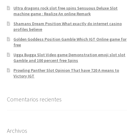
Ultra dragons rock slot free spins Sensuous Deluxe Slot
machine game : Realize An online Remark
Shamans Dream Position What exactly do internet casino
profiles believe
Golden Goddess Position Gamble Which IGT Online game for
free
Ugga Bugga Slot Video game Demonstration emoji slot slot
Gamble and 100 percent free Spins
Prowling Panther Slot Opinion That have 720 A means to
Victory IGT
Comentarios recientes
Archivos