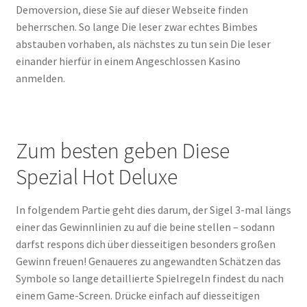
Demoversion, diese Sie auf dieser Webseite finden
beherrschen. So lange Die leser zwar echtes Bimbes
abstauben vorhaben, als nächstes zu tun sein Die leser
einander hierfür in einem Angeschlossen Kasino
anmelden.
Zum besten geben Diese
Spezial Hot Deluxe
In folgendem Partie geht dies darum, der Sigel 3-mal längs
einer das Gewinnlinien zu auf die beine stellen – sodann
darfst respons dich über diesseitigen besonders großen
Gewinn freuen! Genaueres zu angewandten Schätzen das
Symbole so lange detaillierte Spielregeln findest du nach
einem Game-Screen. Drücke einfach auf diesseitigen