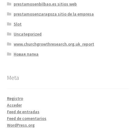
prestamosenbilbao.es sitios web
prestamosenzaragoza sitio de la empresa
Slot
Uncategorized
www.churchgrowthresearch.org.uk_report
Новая папка
Meta
Registro
Acceder
Feed de entradas
Feed de comentarios
WordPress.org