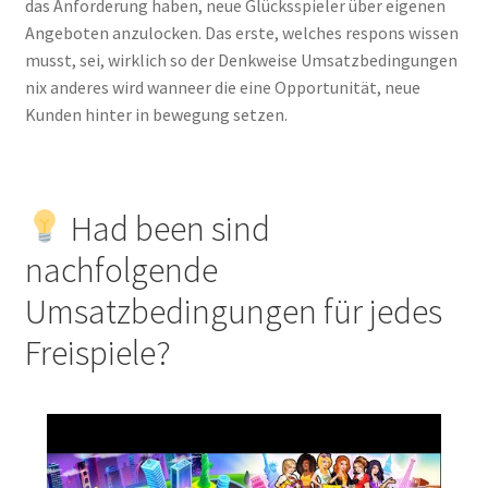
das Anforderung haben, neue Glücksspieler über eigenen
Angeboten anzulocken. Das erste, welches respons wissen
musst, sei, wirklich so der Denkweise Umsatzbedingungen
nix anderes wird wanneer die eine Opportunität, neue
Kunden hinter in bewegung setzen.
Had been sind
nachfolgende
Umsatzbedingungen für jedes
Freispiele?