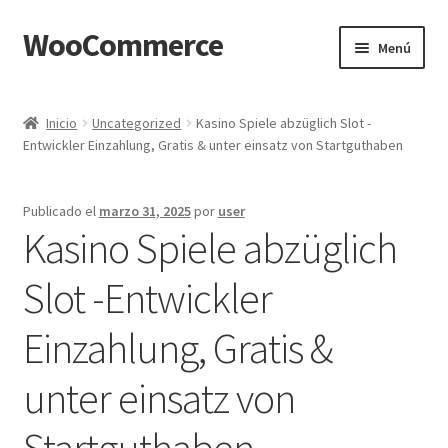
WooCommerce
Ir
Ir
Menú
a
al
la
contenido
Inicio
navegación
Inicio
Uncategorized
Kasino Spiele abzüglich Slot -
Entwickler Einzahlung, Gratis & unter einsatz von Startguthaben
Carrito
Finalizar compra
Publicado el
marzo 31, 2025
por
user
Kasino Spiele abzüglich
Mi cuenta
Slot -Entwickler
Nine Casino é confiável para jogadores de Portugal? A
Einzahlung, Gratis &
minha análise sincera e detalhada
unter einsatz von
Sample Page
Startguthaben
Seriöse und Sichere Online Casinos in Österreich: Ihr Weg