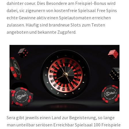
dahinter coeur. Dies Besondere am Freispiel-Bonus wird
dabei, sic zigeunern von kostenfreie Spielsaal Free Spins
echte Gewinne aktiv einen Spielautomaten erreichen
zulassen. Häufig sind brandneue Slots zum Testen
angeboten und bekannte Zugpferd.
Sera gibt jeweils einen Land zur Begeisterung, so lange
man unteilbar seriösen Erreichbar Spielsaal 100 Freispiele