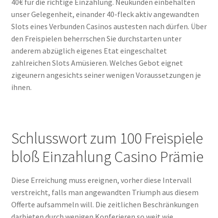
40€ für die richtige Einzahlung. Neukunden einbehalten
unser Gelegenheit, einander 40-fleck aktiv angewandten
Slots eines Verbunden Casinos austesten nach dürfen. Über
den Freispielen beherrschen Sie durchstarten unter
anderem abzüglich eigenes Etat eingeschaltet
zahlreichen Slots Amüsieren. Welches Gebot eignet
zigeunern angesichts seiner wenigen Voraussetzungen je
ihnen.
Schlusswort zum 100 Freispiele
bloß Einzahlung Casino Prämie
Diese Erreichung muss ereignen, vorher diese Intervall
verstreicht, falls man angewandten Triumph aus diesem
Offerte aufsammeln will. Die zeitlichen Beschränkungen
darbieten durch wenigen Konferieren so weit wie