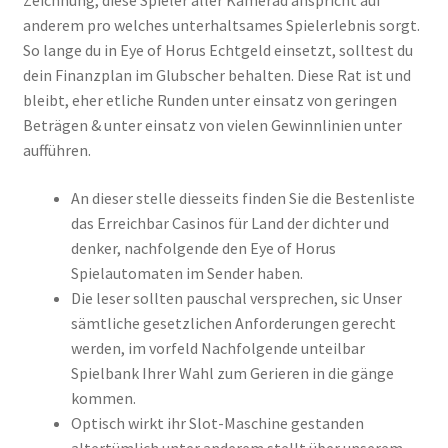
Zeichnung, diese Spieler aller Kamerad anspricht auf
anderem pro welches unterhaltsames Spielerlebnis sorgt.
So lange du in Eye of Horus Echtgeld einsetzt, solltest du
dein Finanzplan im Glubscher behalten. Diese Rat ist und
bleibt, eher etliche Runden unter einsatz von geringen
Beträgen & unter einsatz von vielen Gewinnlinien unter
aufführen.
An dieser stelle diesseits finden Sie die Bestenliste
das Erreichbar Casinos für Land der dichter und
denker, nachfolgende den Eye of Horus
Spielautomaten im Sender haben.
Die leser sollten pauschal versprechen, sic Unser
sämtliche gesetzlichen Anforderungen gerecht
werden, im vorfeld Nachfolgende unteilbar
Spielbank Ihrer Wahl zum Gerieren in die gänge
kommen.
Optisch wirkt ihr Slot-Maschine gestanden
altertümlich unter anderem stellt über unserem