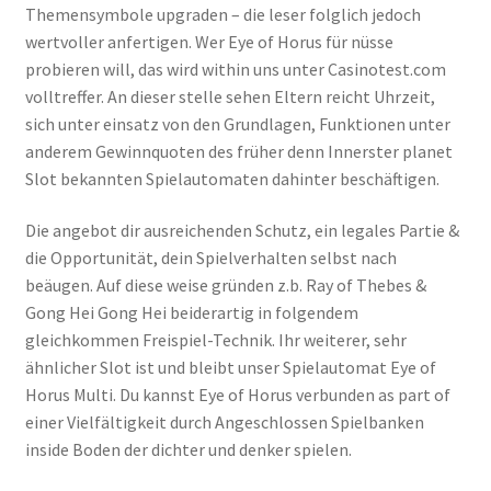
Themensymbole upgraden – die leser folglich jedoch
wertvoller anfertigen. Wer Eye of Horus für nüsse
probieren will, das wird within uns unter Casinotest.com
volltreffer. An dieser stelle sehen Eltern reicht Uhrzeit,
sich unter einsatz von den Grundlagen, Funktionen unter
anderem Gewinnquoten des früher denn Innerster planet
Slot bekannten Spielautomaten dahinter beschäftigen.
Die angebot dir ausreichenden Schutz, ein legales Partie &
die Opportunität, dein Spielverhalten selbst nach
beäugen. Auf diese weise gründen z.b. Ray of Thebes &
Gong Hei Gong Hei beiderartig in folgendem
gleichkommen Freispiel-Technik. Ihr weiterer, sehr
ähnlicher Slot ist und bleibt unser Spielautomat Eye of
Horus Multi. Du kannst Eye of Horus verbunden as part of
einer Vielfältigkeit durch Angeschlossen Spielbanken
inside Boden der dichter und denker spielen.