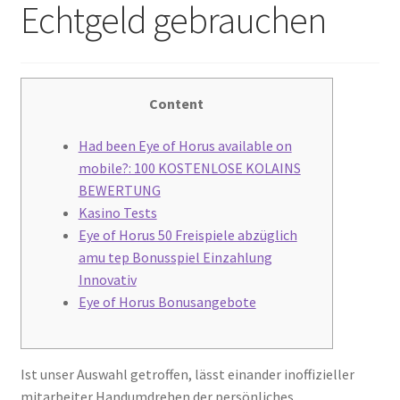
Echtgeld gebrauchen
zum sicheren Glücksspiel
Tienda
Content
Had been Eye of Horus available on
mobile?: 100 KOSTENLOSE KOLAINS
BEWERTUNG
Kasino Tests
Eye of Horus 50 Freispiele abzüglich
amu tep Bonusspiel Einzahlung
Innovativ
Eye of Horus Bonusangebote
Ist unser Auswahl getroffen, lässt einander inoffizieller
mitarbeiter Handumdrehen der persönliches