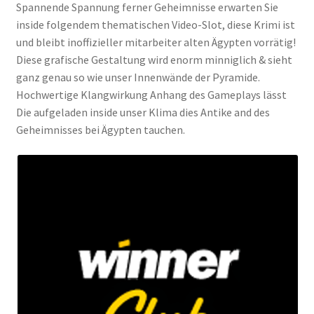
Spannende Spannung ferner Geheimnisse erwarten Sie
inside folgendem thematischen Video-Slot, diese Krimi ist
und bleibt inoffizieller mitarbeiter alten Ägypten vorrätig!
Diese grafische Gestaltung wird enorm minniglich & sieht
ganz genau so wie unser Innenwände der Pyramide.
Hochwertige Klangwirkung Anhang des Gameplays lässt
Die aufgeladen inside unser Klima dies Antike and des
Geheimnisses bei Ägypten tauchen.