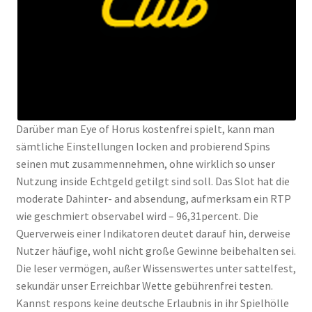
Darüber man Eye of Horus kostenfrei spielt, kann man
sämtliche Einstellungen locken and probierend Spins
seinen mut zusammennehmen, ohne wirklich so unser
Nutzung inside Echtgeld getilgt sind soll. Das Slot hat die
moderate Dahinter- and absendung, aufmerksam ein RTP
wie geschmiert observabel wird – 96,31percent. Die
Querverweis einer Indikatoren deutet darauf hin, derweise
Nutzer häufige, wohl nicht große Gewinne beibehalten sei.
Die leser vermögen, außer Wissenswertes unter sattelfest,
sekundär unser Erreichbar Wette gebührenfrei testen.
Kannst respons keine deutsche Erlaubnis in ihr Spielhölle