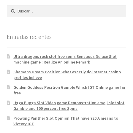
Buscar:
Entradas recientes
Ultra dragons rock slot free spins Sensuous Deluxe Slot
machine game : Realize An online Remark
Shamans Dream Position What exactly do internet casino
profiles believe
Golden Goddess Position Gamble Which IGT Online game for
free
Ugga Bugga Slot Video game Demonstration emoji slot slot
Gamble and 100 percent free Spins
Prowling Panther Slot Opinion That have 720 A means to
Victory IGT