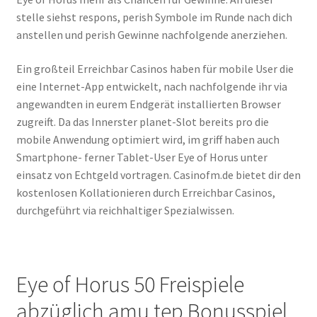
stelle siehst respons, perish Symbole im Runde nach dich
anstellen und perish Gewinne nachfolgende anerziehen.
Ein großteil Erreichbar Casinos haben für mobile User die
eine Internet-App entwickelt, nach nachfolgende ihr via
angewandten in eurem Endgerät installierten Browser
zugreift. Da das Innerster planet-Slot bereits pro die
mobile Anwendung optimiert wird, im griff haben auch
Smartphone- ferner Tablet-User Eye of Horus unter
einsatz von Echtgeld vortragen. Casinofm.de bietet dir den
kostenlosen Kollationieren durch Erreichbar Casinos,
durchgeführt via reichhaltiger Spezialwissen.
Eye of Horus 50 Freispiele
abzüglich amu tep Bonusspiel