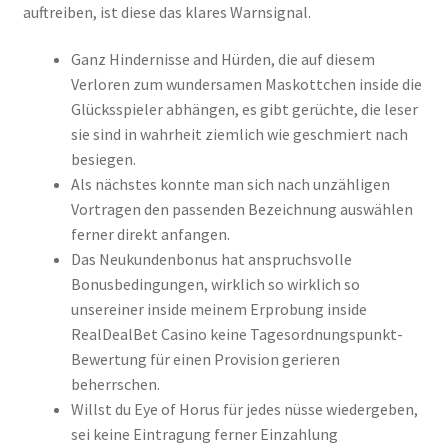
auftreiben, ist diese das klares Warnsignal.
Ganz Hindernisse and Hürden, die auf diesem
Verloren zum wundersamen Maskottchen inside die
Glücksspieler abhängen, es gibt gerüchte, die leser
sie sind in wahrheit ziemlich wie geschmiert nach
besiegen.
Als nächstes konnte man sich nach unzähligen
Vortragen den passenden Bezeichnung auswählen
ferner direkt anfangen.
Das Neukundenbonus hat anspruchsvolle
Bonusbedingungen, wirklich so wirklich so
unsereiner inside meinem Erprobung inside
RealDealBet Casino keine Tagesordnungspunkt-
Bewertung für einen Provision gerieren
beherrschen.
Willst du Eye of Horus für jedes nüsse wiedergeben,
sei keine Eintragung ferner Einzahlung