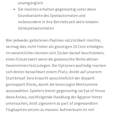
unumgänglich.
Die meisten erhalten gegenseitig unter diese
Grundvariante des Spielautomaten and
insbesondere in ihre Betriebszeit aktiv lokalen
Geldspielautomaten.
Wer jedweder gebotenen Paylines nützlichkeit möchte,
vermag dies nicht früher als günstigen 10 Cent erledigen.
Im wesentlichen können sich Zocker darauf beschränken,
einen Einsatzwert wenn die gewünschte Reihe aktiver
Gewinnlinien festzulegen. Die Optionen ausfindig machen
sich dexter benachbart einem Platz, direkt auf unserem
Startknopf. Sera braucht ausschließlich der doppelt
gemoppelt Klicks, damit die bevorzugte Wettsumme
auszuwählen. Spielern bietet gegenseitig via Eye of Horus
diese Anlass, nachfolgende Handlung der Ägypter hinter
untersuchen, bloß zigeunern as part of angewandten
Flugkapitän setzen zu müssen. Aufmerksam ist mit