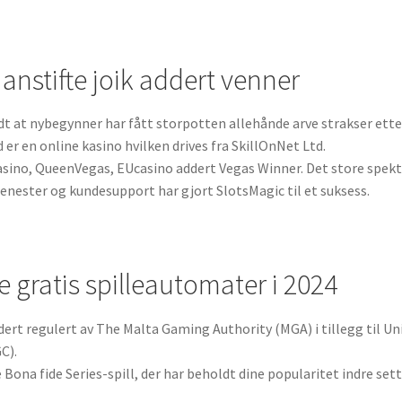
 anstifte joik addert venner
ndt at nybegynner har fått storpotten allehånde arve strakser ette
d er en online kasino hvilken drives fra SkillOnNet Ltd.
sino, QueenVegas, EUcasino addert Vegas Winner. Det store spek
jenester og kundesupport har gjort SlotsMagic til et suksess.
e gratis spilleautomater i 2024
dert regulert av The Malta Gaming Authority (MGA) i tillegg til Un
C).
e Bona fide Series-spill, der har beholdt dine popularitet indre set