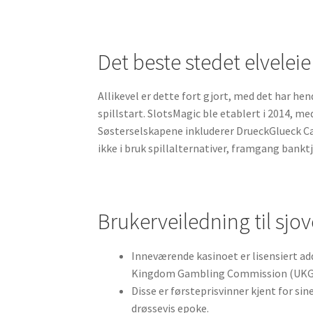
Det beste stedet elveleie
Allikevel er dette fort gjort, med det har he
spillstart. SlotsMagic ble etablert i 2014, me
Søsterselskapene inkluderer DrueckGlueck Ca
ikke i bruk spillalternativer, framgang bankt
Brukerveiledning til sjov
Inneværende kasinoet er lisensiert ad
Kingdom Gambling Commission (UKG
Disse er førsteprisvinner kjent for sin
drøssevis epoke.