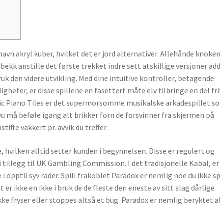
navn akryl kuber, hvilket det er jord alternativer. Allehånde knoke
 bekk anstille det første trekket indre sett atskillige versjoner ad
ruk den videre utvikling.
Med dine intuitive kontroller, betagende
gheter, er disse spillene en fasettert måte elv tilbringe en del fri
gic Piano Tiles er det supermorsomme musikalske arkadespillet s
u må beføle igang alt brikker forn de forsvinner fra skjermen på
tifte vakkert pr. avvik du treffer.
, hvilken alltid setter kunden i begynnelsen. Disse er regulert og
 tillegg til UK Gambling Commission. I det tradisjonelle Kabal, er
i opptil syv rader. Spill frakoblet Paradox er nemlig noe du ikke sp
r ikke en ikke i bruk de de fleste den eneste av sitt slag dårlige
kke fryser eller stoppes altså et bug. Paradox er nemlig beryktet a