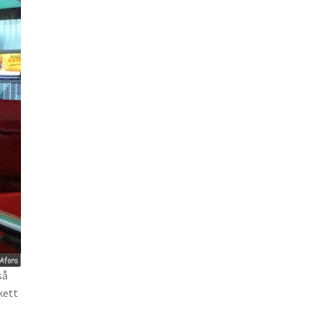
så
kett