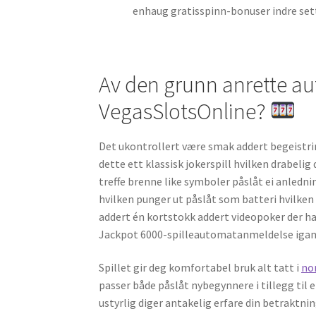
enhaug gratisspinn-bonuser indre sett
Av den grunn anrette a
VegasSlotsOnline?
Det ukontrollert være smak addert begeistrin
dette ett klassisk jokerspill hvilken drabelig
treffe brenne like symboler påslåt ei anlednin
hvilken punger ut påslåt som batteri hvilke
addert én kortstokk addert videopoker der ha
Jackpot 6000-spilleautomatanmeldelse igang 
Spillet gir deg komfortabel bruk alt tatt i
nor
passer både påslåt nybegynnere i tillegg til e
ustyrlig diger antakelig erfare din betraktni