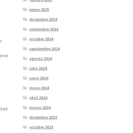
enero 2025
diciembre 2024
noviembre 2024
octubre 2024
r
septiembre 2024
teret
agosto 2024
julio 2024
junio 2024
mayo 2024
abril 2024
marzo 2024
ited
diciembre 2023
t
octubre 2023