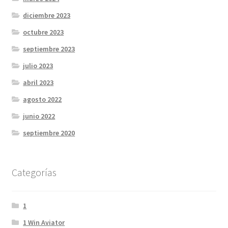
diciembre 2023
octubre 2023
septiembre 2023
julio 2023
abril 2023
agosto 2022
junio 2022
septiembre 2020
Categorías
1
1 Win Aviator