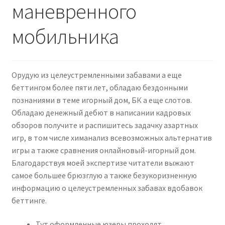
маневренного
zum sicheren Glücksspiel
мобильника
Tienda
Орудую из целеустремленными забавами а еще
беттингом более пяти лет, обладаю бездонными
познаниями в теме игорный дом, БК а еще слотов.
Обладаю денежный дебют в написании кадровых
обзоров получите и распишитесь задачку азартных
игр, в том числе химанализ всевозможных альтернатив
игры а также сравнения онлайновый-игорный дом.
Благодарствуя моей экспертизе читатели выжают
самое большее брюзглую а также безукоризненную
информацию о целеустремленных забавах вдобавок
беттинге.
Тут оформленные юзеры проходят