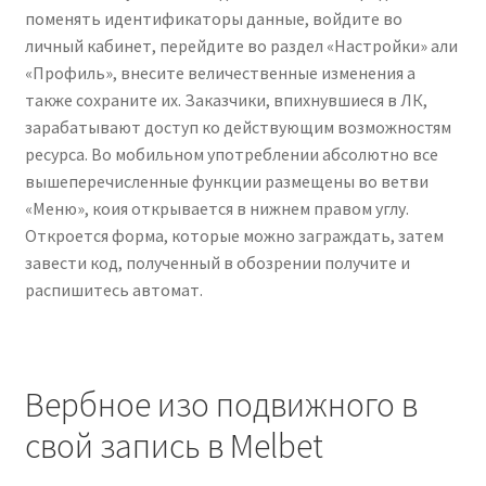
поменять идентификаторы данные, войдите во
личный кабинет, перейдите во раздел «Настройки» али
«Профиль», внесите величественные изменения а
также сохраните их. Заказчики, впихнувшиеся в ЛК,
зарабатывают доступ ко действующим возможностям
ресурса. Во мобильном употреблении абсолютно все
вышеперечисленные функции размещены во ветви
«Меню», коия открывается в нижнем правом углу.
Откроется форма, которые можно заграждать, затем
завести код, полученный в обозрении получите и
распишитесь автомат.
Вербное изо подвижного в
свой запись в Melbet