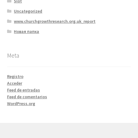
Slot
Uncategorized
www.churchgrowthresearch.org.uk_report
Новая папка
Meta
Registro
Acceder
Feed de entradas
Feed de comentarios
WordPress.org