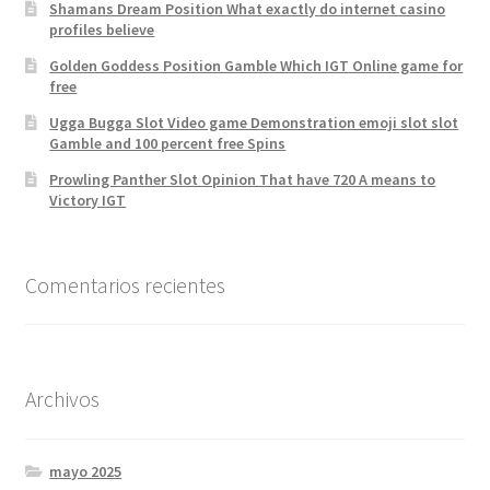
Shamans Dream Position What exactly do internet casino
profiles believe
Golden Goddess Position Gamble Which IGT Online game for
free
Ugga Bugga Slot Video game Demonstration emoji slot slot
Gamble and 100 percent free Spins
Prowling Panther Slot Opinion That have 720 A means to
Victory IGT
Comentarios recientes
Archivos
mayo 2025