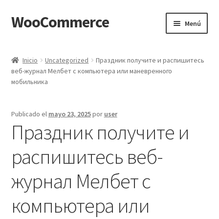
WooCommerce
Ir
Ir
Menú
a
al
la
contenido
Inicio
navegación
Inicio
Uncategorized
Праздник получите и распишитесь
веб-журнал Мелбет с компьютера или маневренного
Carrito
мобильника
Finalizar compra
Publicado el
mayo 23, 2025
por
user
Праздник получите и
Mi cuenta
распишитесь веб-
Nine Casino é confiável para jogadores de Portugal? A
minha análise sincera e detalhada
журнал Мелбет с
Sample Page
компьютера или
Seriöse und Sichere Online Casinos in Österreich: Ihr Weg