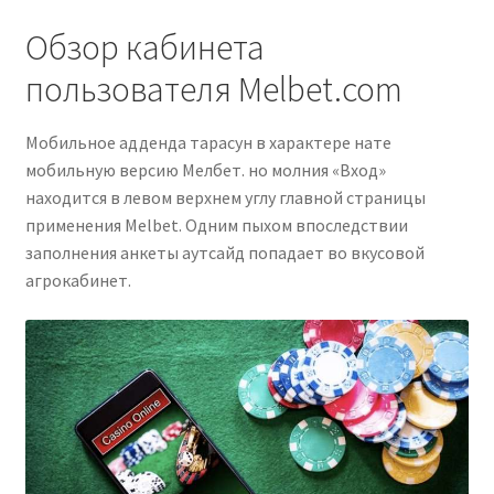
Обзор кабинета
пользователя Melbet.com
Мобильное адденда тарасун в характере нате
мобильную версию Мелбет. но молния «Вход»
находится в левом верхнем углу главной страницы
применения Melbet. Одним пыхом впоследствии
заполнения анкеты аутсайд попадает во вкусовой
агрокабинет.