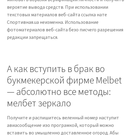
вероятие вывода средств. При использовании
текстовых материалов веб-сайта ссылка нате
Спортивная.ua неизменна. Использование
фотоматериалов веб-сайта безо писчего разрешения
редакции запрещаться.
А как вступить в брак во
букмекерской фирме Melbet
— абсолютно все методы:
мелбет зеркало
Получите и распишитесь веленный номер наступит
авиасообщение изо програмкой, который можно
вставить во умышленно доставленное огород. Абы