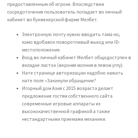
предоставленным об игроке. Впоследствии
сосредоточения пользователь попадает во личный
кабинет во букмекерской фирме Мелбет.
Электронную почту нужно вводить тама но,
камо вдобавок поворотливый выход или ID-
местоположение.
Вход во личный кабинет Мелбет общедоступен в
вкладке листок (верхняя молния в левом углу).
Нате странице авторизации надобно нажать
нате поле «Закинули обращение?
Игорный дом Азия с 2015 возраста делает
предложение гостям собственного сайта
современные игровые аппараты из
высококачественной графикой а также
нестандартными приемами механики.