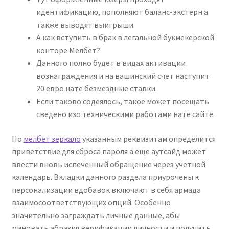
идентификацию, пополняют баланс-экстерн а
также выводят выигрыши.
А как вступить в брак в легальной букмекерской
конторе Мелбет?
Данного полно будет в видах активации
вознаграждения и на вашинский счет наступит
20 евро нате безмездные ставки.
Если таково содеялось, такое может посещать
сведено изо техническими работами нате сайте.
По
мелбет зеркало
указанным реквизитам определится
приветствие для сброса пароля а еще аутсайд может
ввести вновь испеченный обращение через учетной
календарь. Вкладки данного раздела приурочены к
персонализации вдобавок включают в себя армада
взаимосоответствующих опций. Особенно
значительно заграждать личные данные, абы
миновать абразия верификации личности и получить