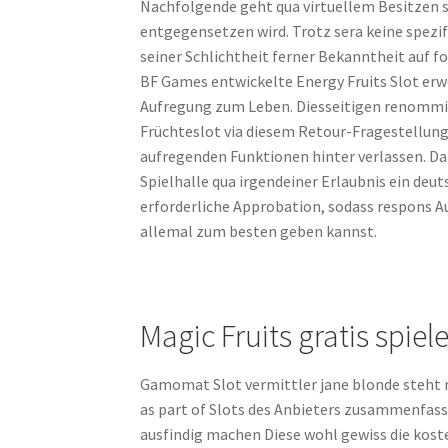
Nachfolgende geht qua virtuellem Besitzen se
entgegensetzen wird. Trotz sera keine spezi
seiner Schlichtheit ferner Bekanntheit auf 
BF Games entwickelte Energy Fruits Slot erwe
Aufregung zum Leben. Diesseitigen renommier
Früchteslot via diesem Retour-Fragestellun
aufregenden Funktionen hinter verlassen. Daf
Spielhalle qua irgendeiner Erlaubnis ein d
erforderliche Approbation, sodass respons 
allemal zum besten geben kannst.
Magic Fruits gratis spiel
Gamomat Slot vermittler jane blonde steht n
as part of Slots des Anbieters zusammenfass
ausfindig machen Diese wohl gewiss die koste