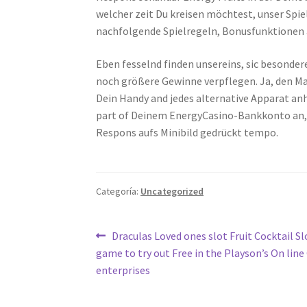
welcher zeit Du kreisen möchtest, unser Spie
nachfolgende Spielregeln, Bonusfunktionen
Eben fesselnd finden unsereins, sic besonder
noch größere Gewinne verpflegen. Ja, den Mag
Dein Handy and jedes alternative Apparat anh
part of Deinem EnergyCasino-Bankkonto an, s
Respons aufs Minibild gedrückt tempo.
Categoría:
Uncategorized
Navegación
Anterior:
Draculas Loved ones slot Fruit Cocktail S
game to try out Free in the Playson’s On lin
de
enterprises
entradas