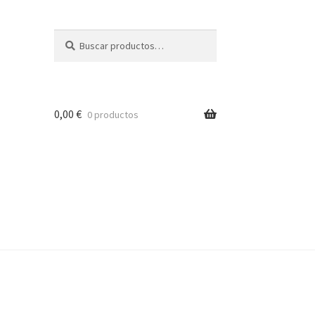
Buscar
Buscar
por:
0,00
€
0 productos