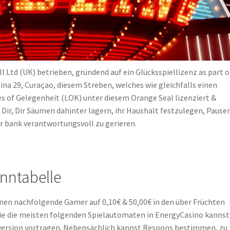
l Ltd (UK) betrieben, gründend auf ein Glücksspiellizenz as part o
na 29, Curaçao, diesem Streben, welches wie gleichfalls einen
 of Gelegenheit (LOK) unter diesem Orange Seal lizenziert &
 Dir, Dir Säumen dahinter lagern, ihr Haushalt festzulegen, Pause
r bank verantwortungsvoll zu gerieren.
nntabelle
denen nachfolgende Gamer auf 0,10€ & 50,00€ in den über Früchten
 Wie die meisten folgenden Spielautomaten in EnergyCasino kannst
version vortragen. Nebensächlich kannst Respons bestimmen, zu