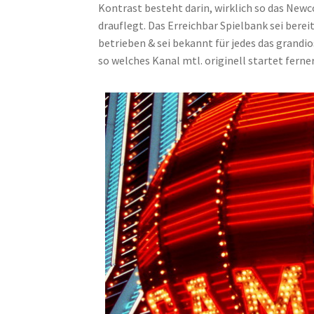
Kontrast besteht darin, wirklich so das New
drauflegt. Das Erreichbar Spielbank sei berei
betrieben & sei bekannt für jedes das grandi
so welches Kanal mtl. originell startet ferner