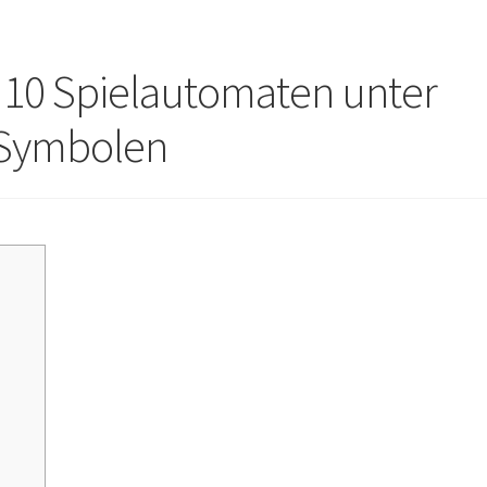
eich: Ihr Weg zum sicheren Glücksspiel
Tienda
e 10 Spielautomaten unter
t-Symbolen