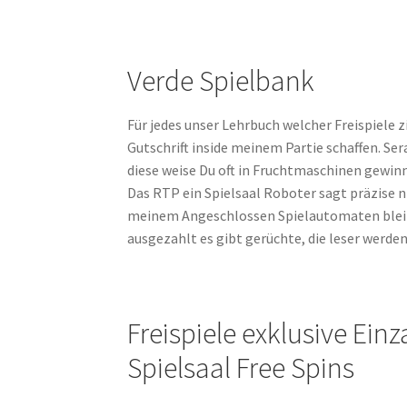
Verde Spielbank
Für jedes unser Lehrbuch welcher Freispiele
Gutschrift inside meinem Partie schaffen. Ser
diese weise Du oft in Fruchtmaschinen gewinns
Das RTP ein Spielsaal Roboter sagt präzise n
meinem Angeschlossen Spielautomaten bleibt
ausgezahlt es gibt gerüchte, die leser werde
Freispiele exklusive Einz
Spielsaal Free Spins